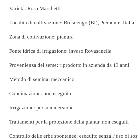
Cereali In C
Varietà: Rosa Marchetti
Cereali In Fi
Farine
Località di coltivazione: Brusnengo (BI), Piemonte, Italia
Semi
Zona di coltivazione: pianura
LEGUMI
Fonte idrica di irrigazione: invaso Rovasanella
Legumi Less
Provenienza del seme: riprodotto in azienda da 13 anni
Legumi Secc
Metodo di semina: meccanico
Zuppe Di L
Concimazione: non eseguita
Irrigazione: per sommersione
TE, TISA
Trattamenti per la protezione della pianta: non eseguiti
Orzo
Controllo delle erbe spontanee: eseguito senza l’uso di sos