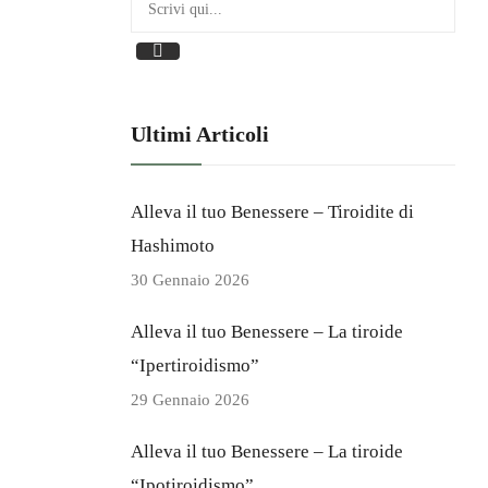
Aceto
Erbe Aromatiche
Olio
Sale
Ultimi Articoli
PASTA
Alleva il tuo Benessere – Tiroidite di
Pasta Di Grano Duro
Hashimoto
Pasta Di Grano Duro Integrale
30 Gennaio 2026
Pasta Senza Glutine
Alleva il tuo Benessere – La tiroide
“Ipertiroidismo”
29 Gennaio 2026
BOX
Alleva il tuo Benessere – La tiroide
“Ipotiroidismo”