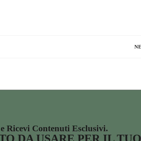
N
 e Ricevi Contenuti Esclusivi.
NTO DA USARE PER IL TU