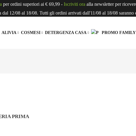
a
per ordini superiori ai € 69,99 -
Iscriviti ora
alla newsletter per riceve
dal 12/08 al 18/08. Tutti gli ordini arrivati dall'11/08 al 18/08 saranno 
ALIVIA
COSMESI
DETERGENZA CASA
PROMO FAMILY
EVANDA VEGETALE
L’AZIENDA MATERVIVA
LINEA CAPELLI
BAGNO
FORNO DOLCE E GALLE
OLTRE IL BIOLOGICO
SMOOTHIE
LIN
etali
Biscotti
PIATTI
rutta
Fette Biscottate
utta
Gallette
ERIA PRIMA
 FARINE E SEMI
COMPOSTE E CREME DA