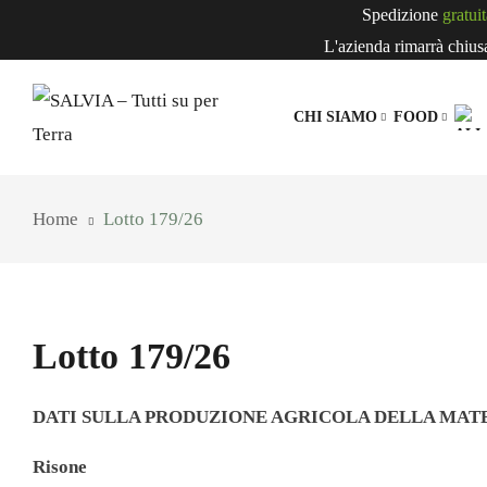
Spedizione
gratuit
L'azienda rimarrà chiusa 
CHI SIAMO
FOOD
IL BRAND SALVIA
BEVANDE
B
Home
Lotto 179/26
Bevande Veg
Estratti Di F
Succhi Di Fr
Lotto 179/26
DATI SULLA PRODUZIONE AGRICOLA DELLA MAT
CEREALI,
Risone