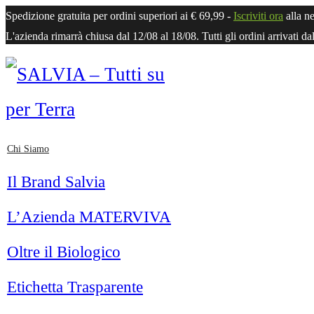
Spedizione
gratuita
per ordini superiori ai € 69,99 -
Iscriviti ora
alla n
L'azienda rimarrà chiusa dal 12/08 al 18/08. Tutti gli ordini arrivati da
Chi Siamo
Il Brand Salvia
L’Azienda MATERVIVA
Oltre il Biologico
Etichetta Trasparente