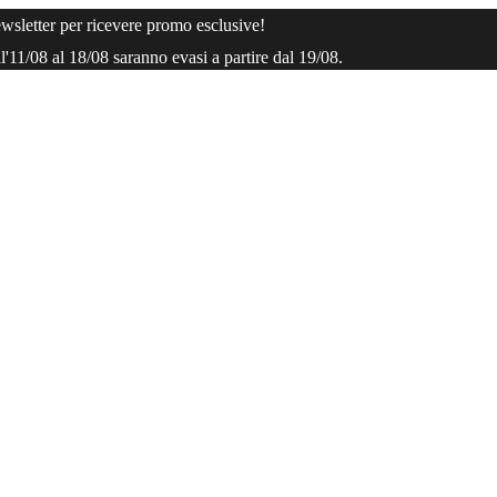
ewsletter per ricevere promo esclusive!
ll'11/08 al 18/08 saranno evasi a partire dal 19/08.