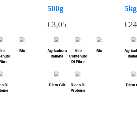
500g
5kg
€
3,05
€
24
lto
Bio
Agricoltura
Alto
Bio
Agricol
enuto
Italiana
Contenuto
Itali
Fibre
Di Fibre
co Di
Dieta Gift
Ricco Di
Dieta 
teine
Proteine