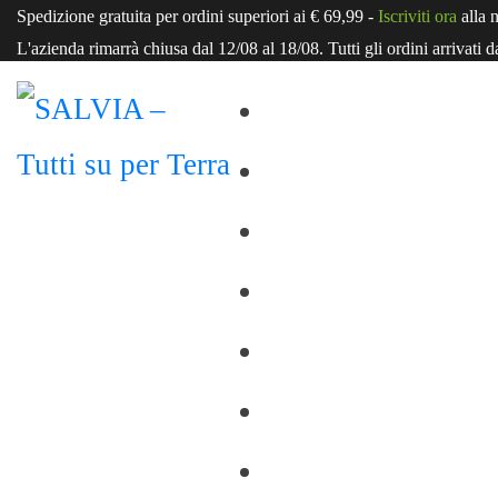
Spedizione
gratuita
per ordini superiori ai € 69,99 -
Iscriviti ora
alla 
L'azienda rimarrà chiusa dal 12/08 al 18/08. Tutti gli ordini arrivati d