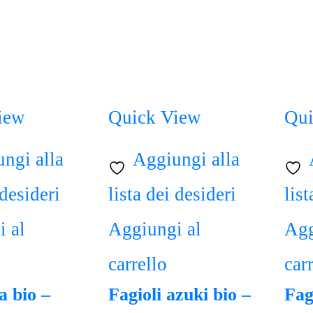
iew
Quick View
Qui
ngi alla
Aggiungi alla
 desideri
lista dei desideri
list
 al
Aggiungi al
Agg
carrello
car
a bio –
Fagioli azuki bio –
Fag