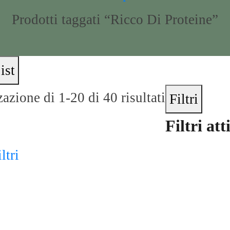
Prodotti taggati “Ricco Di Proteine”
ist
azione di 1-20 di 40 risultati
Filtri
Filtri att
ltri