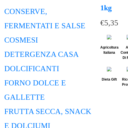
1kg
CONSERVE,
€
5,35
FERMENTATI E SALSE
COSMESI
Agricoltura
A
DETERGENZA CASA
Italiana
Cont
Di 
DOLCIFICANTI
Dieta Gift
Ric
FORNO DOLCE E
Pro
GALLETTE
FRUTTA SECCA, SNACK
E DOLCIUMI