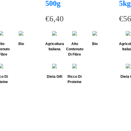
500g
5kg
€
6,40
€
56
lto
Bio
Agricoltura
Alto
Bio
Agricol
enuto
Italiana
Contenuto
Itali
Fibre
Di Fibre
co Di
Dieta Gift
Ricco Di
Dieta 
teine
Proteine