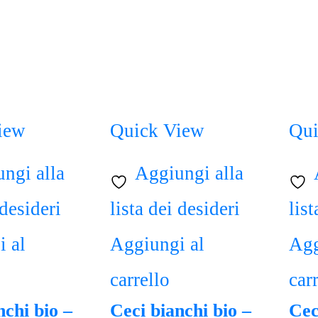
iew
Quick View
Qui
ngi alla
Aggiungi alla
 desideri
lista dei desideri
list
 al
Aggiungi al
Agg
carrello
car
nchi bio –
Ceci bianchi bio –
Cec