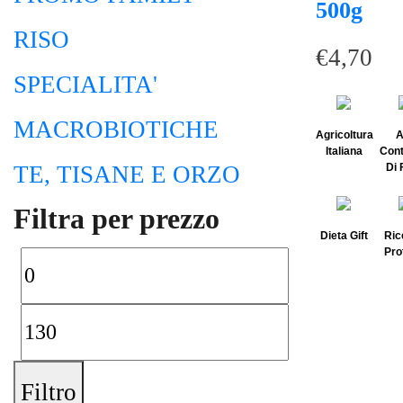
500g
RISO
€
4,70
SPECIALITA'
MACROBIOTICHE
Agricoltura
A
Italiana
Cont
TE, TISANE E ORZO
Di 
Filtra per prezzo
Dieta Gift
Ric
Pro
Filtro