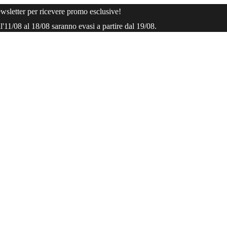
ewsletter per ricevere promo esclusive!
ll'11/08 al 18/08 saranno evasi a partire dal 19/08.