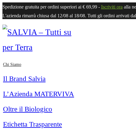
Spedizione
gratuita
per ordini superiori ai € 69,99 -
Iscriviti ora
alla n
L'azienda rimarrà chiusa dal 12/08 al 18/08. Tutti gli ordini arrivati da
Chi Siamo
Il Brand Salvia
L’Azienda MATERVIVA
Oltre il Biologico
Etichetta Trasparente