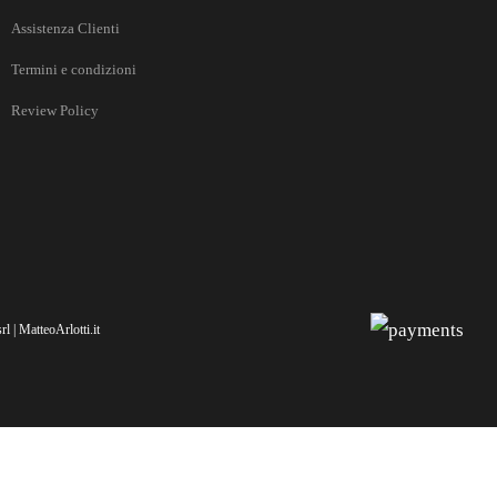
Assistenza Clienti
Termini e condizioni
Review Policy
l | MatteoArlotti.it