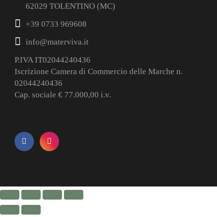
62029 TOLENTINO (MC)
+39 0733 969608
info@materviva.it
P.IVA IT02044240436
Iscrizione Camera di Commercio delle Marche n.
02044240436
Cap. sociale € 77.000,00 i.v.