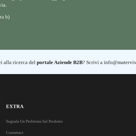
via.
ra b)
i alla ricerca del
portale Aziende B2B
? Scrivi a info@materviv
EXTRA
Segnala Un Problema Sul Prodotto
Contattaci