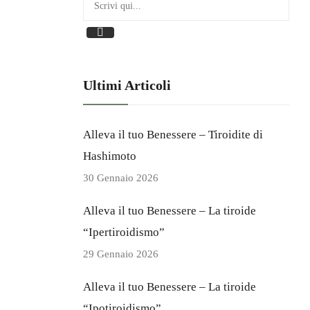
Aceto
Erbe Aromatiche
Olio
Sale
Ultimi Articoli
PASTA
Alleva il tuo Benessere – Tiroidite di
Pasta Di Grano Duro
Hashimoto
Pasta Di Grano Duro Integrale
30 Gennaio 2026
Pasta Senza Glutine
Alleva il tuo Benessere – La tiroide
“Ipertiroidismo”
29 Gennaio 2026
BOX
Alleva il tuo Benessere – La tiroide
“Ipotiroidismo”