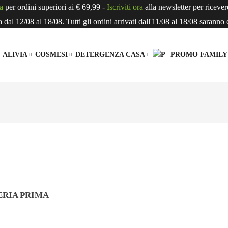
a
per ordini superiori ai € 69,99 -
Iscriviti ora
alla newsletter per riceve
dal 12/08 al 18/08. Tutti gli ordini arrivati dall'11/08 al 18/08 saranno 
ALIVIA
COSMESI
DETERGENZA CASA
PROMO FAMILY
EVANDA VEGETALE
L’AZIENDA MATERVIVA
LINEA CAPELLI
BAGNO
FORNO DOLCE E GALLE
OLTRE IL BIOLOGICO
SMOOTHIE
LIN
etali
Biscotti
PIATTI
rutta
Fette Biscottate
utta
Gallette
ERIA PRIMA
 FARINE E SEMI
COMPOSTE E CREME DA