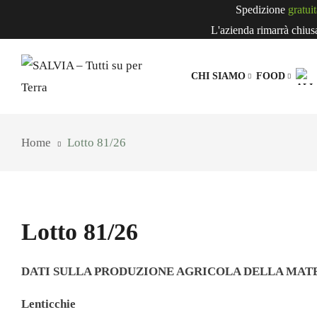
Spedizione
gratuit
L'azienda rimarrà chiusa 
CHI SIAMO
FOOD
IL BRAND SALVIA
BEVANDE
B
Home
Lotto 81/26
Bevande Veg
Estratti Di F
Succhi Di Fr
Lotto 81/26
DATI SULLA PRODUZIONE AGRICOLA DELLA MAT
CEREALI,
Lenticchie