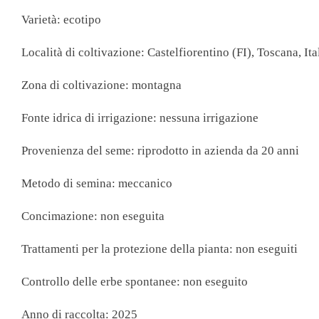
Cereali In C
Varietà: ecotipo
Cereali In Fi
Farine
Località di coltivazione: Castelfiorentino (FI), Toscana, Ita
Semi
Zona di coltivazione: montagna
LEGUMI
Fonte idrica di irrigazione: nessuna irrigazione
Legumi Less
Provenienza del seme: riprodotto in azienda da 20 anni
Legumi Secc
Metodo di semina: meccanico
Zuppe Di L
Concimazione: non eseguita
Trattamenti per la protezione della pianta: non eseguiti
TE, TISA
Controllo delle erbe spontanee: non eseguito
Orzo
Anno di raccolta: 2025