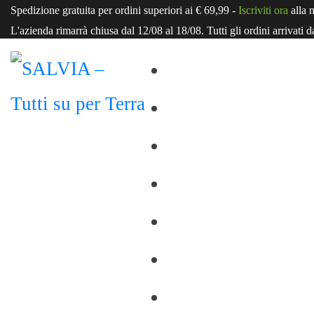
Spedizione
gratuita
per ordini superiori ai € 69,99 -
Iscriviti ora
alla 
L'azienda rimarrà chiusa dal 12/08 al 18/08. Tutti gli ordini arrivati d