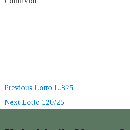
Condividi
Navigazione
Previous
Lotto L.825
Next
Lotto 120/25
articoli