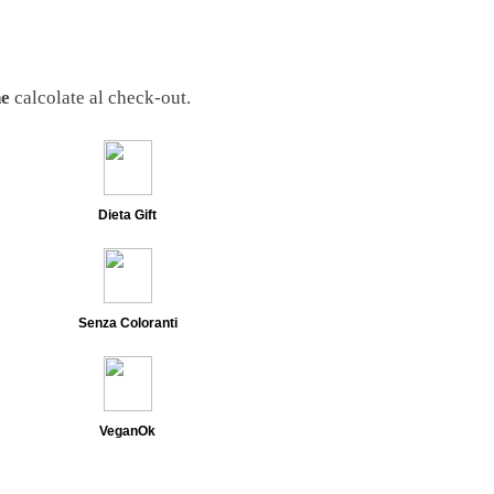
Erbe Aromatiche
Olio
Sale
ne
calcolate al check-out.
PASTA
Pasta Di Grano Duro
Dieta Gift
Pasta Di Grano Duro Integrale
Pasta Senza Glutine
Senza Coloranti
BOX
VeganOk