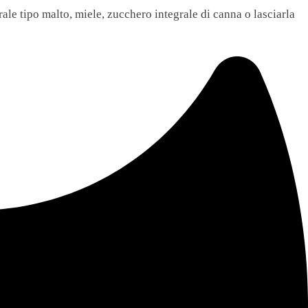
rale tipo malto, miele, zucchero integrale di canna o lasciarla