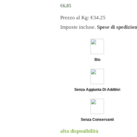
occhi e Soffiati
Creme Da Spalmare
€
6,85
Frutta e Niente Più!
Prezzo al Kg: €34.25
Frutta Sciroppata
Imposte incluse.
Spese di spedizio
DOLCIFICANTI
ati
Miele
Bio
hi
Sciroppi
egumi
Zucchero
Senza Aggiunta Di Additivi
NE E ORZO
PRODOTTI D'AUTORE
Monia Caramma
Senza Conservanti
alta disponibilità