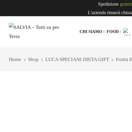
Spedizione
gratuit
L'azienda rimarrà chiusa 
CHI SIAMO
FOOD
IL BRAND SALVIA
BEVANDE
B
Home
Shop
LUCA SPECIANI DIETA GIFT
Frutta 
Bevande Veg
Estratti Di F
Succhi Di Fr
CEREALI,
Cereali In C