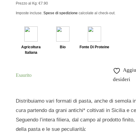
Prezzo al Kg: €7.90
occhi e Soffiati
Creme Da Spalmare
Imposte incluse.
Spese di spedizione
calcolate al check-out.
Frutta e Niente Più!
Frutta Sciroppata
DOLCIFICANTI
Agricoltura
Bio
Fonte Di Proteine
Italiana
ati
Miele
chi
Sciroppi
Aggiun
Esaurito
egumi
Zucchero
desideri
Distribuiamo vari formati di pasta, anche di semola in
NE E ORZO
PRODOTTI D'AUTORE
cura partendo da grani antichi* coltivati in Sicilia e cer
Monia Caramma
Seguendo l’intera filiera, dal campo al prodotto finito
della pasta e le sue peculiarità: