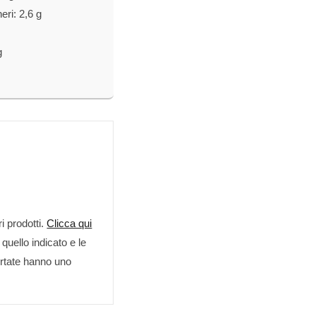
eri: 2,6 g
g
ri prodotti.
Clicca qui
quello indicato e le
ortate hanno uno