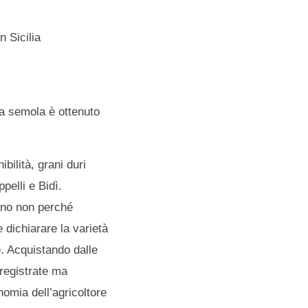
n Sicilia
la semola è ottenuto
.
bilità, grani duri
elli e Bidì.
rano non perché
dichiarare la varietà
e. Acquistando dalle
 registrate ma
omia dell’agricoltore