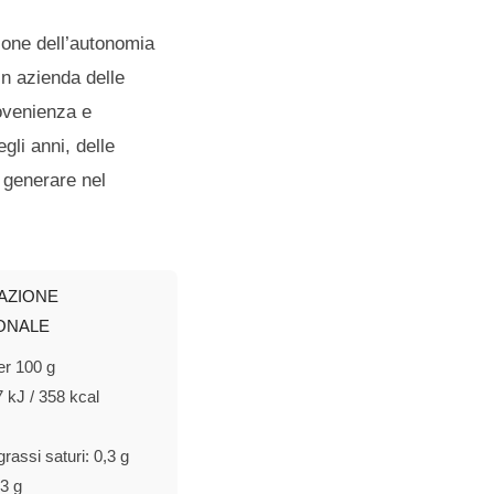
ione dell’autonomia
in azienda delle
rovenienza e
gli anni, delle
 generare nel
AZIONE
ONALE​
er 100 g
 kJ / 358 kcal
 grassi saturi: 0,3 g
73 g