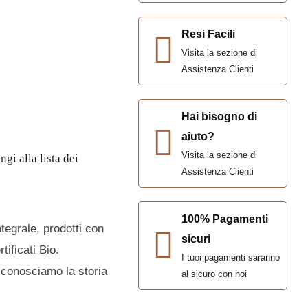
Erbe Aromatiche
Resi Facili
Olio
Visita la sezione di
Sale
Assistenza Clienti
PASTA
Hai bisogno di
Pasta Di Grano Duro
aiuto?
Pasta Di Grano Duro Integrale
Visita la sezione di
gi alla lista dei
Pasta Senza Glutine
Assistenza Clienti
100% Pagamenti
tegrale, prodotti con
BOX
sicuri
tificati Bio.
I tuoi pagamenti saranno
, conosciamo la storia
al sicuro con noi