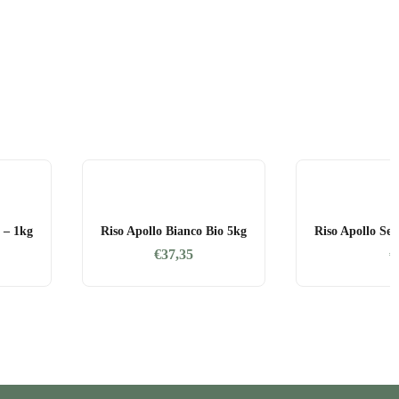
o – 1kg
Riso Apollo Bianco Bio 5kg
Riso Apollo Se
€
37,35
€