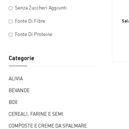
Cereali In Fiocchi e Soffiati
Creme Da Spalm
Senza Zuccheri Aggiunti
Farine
Frutta e Niente P
Fonte Di Fibre
Sala
Semi
Frutta Sciroppat
Fonte Di Proteine
LEGUMI
DOLCIFICANTI
Legumi Lessati
Miele
Categorie
Legumi Secchi
Sciroppi
Zuppe Di Legumi
Zucchero
ALIVIA
BEVANDE
TE, TISANE E ORZO
PRODOTTI D'A
BOX
Orzo
Monia Caramma
CEREALI, FARINE E SEMI
Tè
COMPOSTE E CREME DA SPALMARE
Tisane