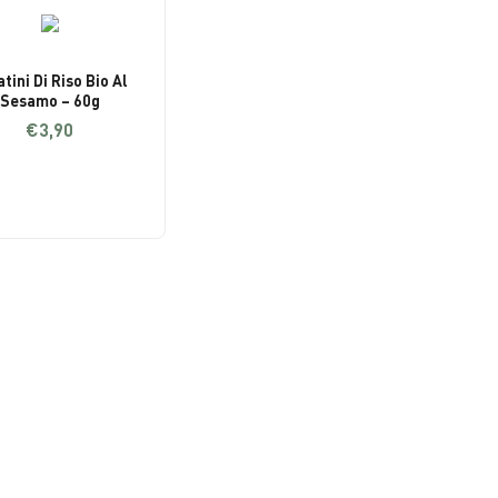
are
Erbe Aromatiche
iù!
Olio
tini Di Riso Bio Al
a
Sale
Sesamo – 60g
€
3,90
PASTA
Pasta Di Grano Duro
Pasta Di Grano Duro Integrale
Pasta Senza Glutine
UTORE
BOX