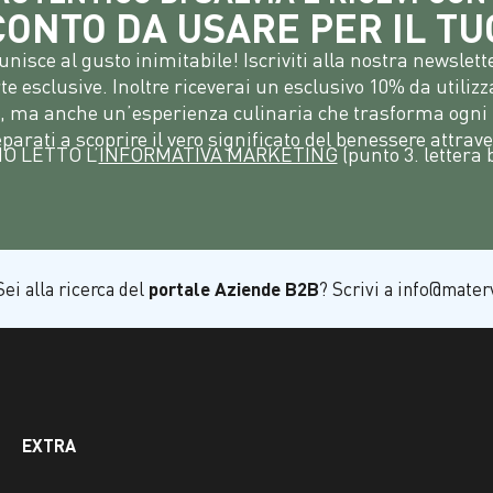
SCONTO DA USARE PER IL T
unisce al gusto inimitabile! Iscriviti alla nostra newsle
erte esclusive. Inoltre riceverai un esclusivo 10% da utiliz
tà, ma anche un’esperienza culinaria che trasforma ogni p
eparati a scoprire il vero significato del benessere attrave
O LETTO L’
INFORMATIVA MARKETING
(punto 3. lettera 
ei alla ricerca del
portale Aziende B2B
? Scrivi a info@materv
EXTRA