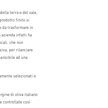
 della terra e del sale,
prodotto finito si
e da trasformare in
 azienda infatti ha
ocali, che non
siva, per rilanciare
 sensibile ad una
tamente selezionati e
gine di oliva italiano
re controllate così