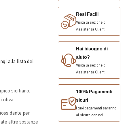
Snack Dolci
Resi Facili
Snack Salati
Visita la sezione di
Assistenza Clienti
SPECIALITA' MACROBIOTICHE
Hai bisogno di
Alghe
aiuto?
gi alla lista dei
Altre Specialità
Visita la sezione di
Miso e Seitan
Assistenza Clienti
Salse Di Soia
pico siciliano,
100% Pagamenti
i oliva.
sicuri
I tuoi pagamenti saranno
iossidante per
al sicuro con noi
sate altre sostanze