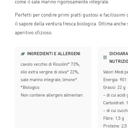
come il sale marino rigorosamente integrale.
Perfetti per condire primi piatti gustosi e facilissimi
il sapore della verdura fresca biologica. Ottima anche 
aperitivo sfizioso.
INGREDIENTI E ALLERGENI
DICHIAR
NUTRIZIO
cavolo vecchio di Rosolini* 73%,
olio extra vergine di oliva* 22%,
Valori Medi p
sale marino integrale, limone*.
Energia: 901 
*Biologico.
Grassi: 22 g
Non contiene allergeni alimentari.
– di cui acidi
Carboidrati: 1
– di cui zucch
Fibre: 1,5 g
Proteine: 2,5