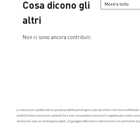
Cosa dicono gli
altri
Non ci sono ancora contributi.
Le recensioni pubblicate su questo prodotto provengono solo da clienti che hanno effettuato 
modifichiamo recensioni autentiche e non rimuoviamo recensioni negative per motivi comme
recensioni solo se contengono spam, linguaggio offensivo o informazioni non pertinenti al p