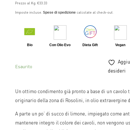
Prezzo al Kg: €33.33
are
Erbe Aromatiche
Imposte incluse.
calcolate al check-out.
Spese di spedizione
iù!
Olio
a
Sale
PASTA
Bio
Con Olio Evo
Dieta Gift
Vegan
Pasta Di Grano Duro
Aggiun
Pasta Di Grano Duro Integrale
Esaurito
desideri
Pasta Senza Glutine
Un ottimo condimento già pronto a base di un cavolo ti
UTORE
BOX
originario della zona di Rosolini, in olio extravergine d
A parte un po’ di succo di limone, impiegato come ant
mantenere integro il colore dei cavoli, non vengono u