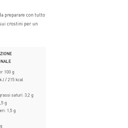
 da preparare con tutto
sui crostini per un
AZIONE
NALE​
er 100 g
kJ / 215 kcal
 grassi saturi: 3,2 g
,5 g
eri: 1,5 g
 g