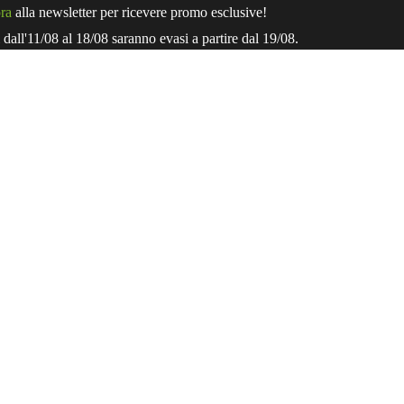
ora
alla newsletter per ricevere promo esclusive!
i dall'11/08 al 18/08 saranno evasi a partire dal 19/08.
IL BRAND SALVIA
L’AZIENDA MATERVIVA
OLTRE IL BIOLOGICO
ETICHETTA TRASPARENTE