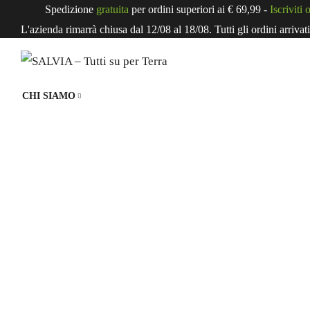
Spedizione
gratuita
per ordini superiori ai € 69,99 -
Iscriviti 
L'azienda rimarrà chiusa dal 12/08 al 18/08. Tutti gli ordini arrivat
CHI SIAMO