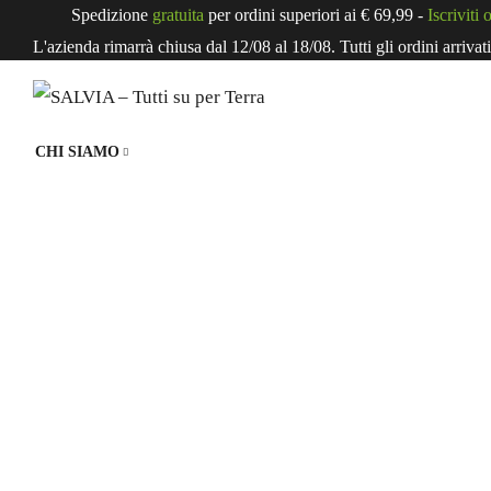
Spedizione
gratuita
per ordini superiori ai € 69,99 -
Iscriviti 
L'azienda rimarrà chiusa dal 12/08 al 18/08. Tutti gli ordini arrivat
CHI SIAMO