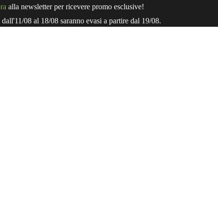
ora
alla newsletter per ricevere promo esclusive!
i dall'11/08 al 18/08 saranno evasi a partire dal 19/08.
IL BRAND SALVIA
L’AZIENDA MATERVIVA
OLTRE IL BIOLOGICO
ETICHETTA TRASPARENTE